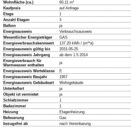
Wohnfläche (ca.)
60,11 m²
Kaufpreis
auf Anfrage
Etage
1
Anzahl Etagen
3
Balkon
ja
Energieausweis
Verbrauchsausweis
Wesentlicher Energieträger
GAS
Energieverbrauchskennwert
137,20 kWh / (m²*a)
Energieausweis gültig bis
2031-05-25
Energieausweis Jahrgang
ab dem 1.5.2014
Energieverbrauch für
ja
Warmwasser enthalten
Energieausweis Werteklasse
E
Energieausweis Baujahr
1957
Energieausweis Gebäudeart
Wohngebäude
Unterkellert
ja
Objekt ist vermietet
ja
Schlafzimmer
1
Badezimmer
1
Heizung
Etagenheizung
Befeuerung
Gas
bezugsfrei ab
nach Vereinbarung