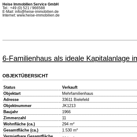
Heise Immobilien Service GmbH
Tel.: +49 (0) 521 / 966588
E-Mail: info@heise-immobilien.de
Internet: www.heise-immobilien.de
6-Familienhaus als ideale Kapitalanlage 
OBJEKTÜBERSICHT
Status
Verkauft
Objektart
Mehrfamilienhaus
Adresse
33611 Bielefeld
Objektnummer
JK1213
Baujahr
1966
Zimmerzahl
11
Wohnfläche (ca.)
294 m²
Gesamtfläche (ca.)
1.530 m²
Vermietbare Gesamtfläche