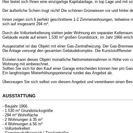
Hier bietet sich Ihnen eine einzigartige Kapitalanlage, in top Lage und mit 
Der äußerliche Schein trugt nicht! Die schönen Grünwiesen vor und hinter d
Innen zeigen sich 6 perfekt geschnittene 1-2 Zimmerwohnungen, teilweise 
sich auf insgesamt 294 m².
Durch die Vollunterkellerung stehen jeder Wohnung ein separater Kellerrau
Gebäude wurde auf einem 1.530 m² großen Grundstück, im Jahr 1966 erricht
Ausgestattet ist das Objekt mit einer Gas-Zentralheizung. Der Gas-Brennwe
Die Anlage versorgt den gesamten Gebäudekomplex. Die Kunststofffenster 
Erzielen kann dieses Objekt monatliche Nettomieteinnahmen in Höhe von ca.
Wohnung mit einberechnet.
Sollten Sie sich für den Kauf einer Garage entscheiden können hier pro Gar
Ein langfristiges Mieterhöhungspotenzial rundet das Angebot ab.
Überzeugen Sie sich selbst von diesem Angebot und vereinbaren einen Besich
AUSSTATTUNG
- Baujahr 1966
- 1.530 m² Grundstücksgröße
- 294 m² Wohnfläche
- 2 Wohnungen á 35 m²
- 4 Wohnungen á 56 m²
- Vollunterkellert
- Gemeinschaftswasch-/ Trockenkeller