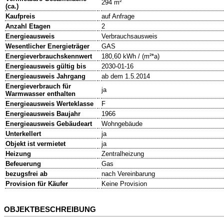
294 m²
(ca.)
Kaufpreis
auf Anfrage
Anzahl Etagen
2
Energieausweis
Verbrauchsausweis
Wesentlicher Energieträger
GAS
Energieverbrauchskennwert
180,60 kWh / (m²*a)
Energieausweis gültig bis
2030-01-16
Energieausweis Jahrgang
ab dem 1.5.2014
Energieverbrauch für
ja
Warmwasser enthalten
Energieausweis Werteklasse
F
Energieausweis Baujahr
1966
Energieausweis Gebäudeart
Wohngebäude
Unterkellert
ja
Objekt ist vermietet
ja
Heizung
Zentralheizung
Befeuerung
Gas
bezugsfrei ab
nach Vereinbarung
Provision für Käufer
Keine Provision
OBJEKTBESCHREIBUNG