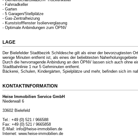
- Fahrradkeller
- Garten
- 5 Garagen/Stellplätze
- Gas-Zentralheizung
- Kunststofffenster Isolierverglasung
- Optimale Anbindungen zum ÖPNV
LAGE
Der Bielefelder Stadtbezirk Schildesche gilt als einer der bevorzugtesten Or
wenige Minuten entfernt ist, als eines der beliebtesten Naherholungsgebiete
Durch die hervorragende Anbindung an den ÖPNV lassen sich auch ohne einen
Stadtbahnlinie 1 nur 5 Gehminuten entfernt.
Bäckerei, Schulen, Kindergärten, Spielplätze und mehr, befinden sich im n
KONTAKTINFORMATION
Heise Immobilien Service GmbH
Niederwall 6
33602 Bielefeld
Tel.: +49 (0) 521 / 966588
Fax: +49 (0) 521 / 9665858
E-Mail: info@heise-immobilien.de
Internet: www.heise-immobilien.de