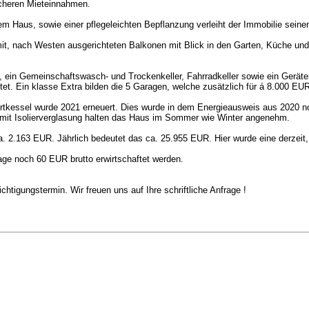
sicheren Mieteinnahmen.
em Haus, sowie einer pflegeleichten Bepflanzung verleiht der Immobilie sein
mit, nach Westen ausgerichteten Balkonen mit Blick in den Garten, Küche un
m, ein Gemeinschaftswasch- und Trockenkeller, Fahrradkeller sowie ein Gerät
et. Ein klasse Extra bilden die 5 Garagen, welche zusätzlich für á 8.000 E
rtkessel wurde 2021 erneuert. Dies wurde in dem Energieausweis aus 2020 no
mit Isolierverglasung halten das Haus im Sommer wie Winter angenehm.
 2.163 EUR. Jährlich bedeutet das ca. 25.955 EUR. Hier wurde eine derzeit,
age noch 60 EUR brutto erwirtschaftet werden.
tigungstermin. Wir freuen uns auf Ihre schriftliche Anfrage !