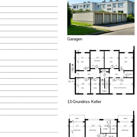
Garagen
13-Grundriss Keller