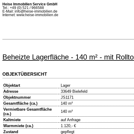
Heise Immobilien Service GmbH
Tel.: +49 (0) 521 / 966588
E-Mail: info@heise-immobilien.de
Internet: www.heise-immobilien.de
Beheizte Lagerfläche - 140 m² - mit Roll
OBJEKTÜBERSICHT
Objektart
Lager
Adresse
33649 Bielefeld
Objektnummer
JS1171
Gesamtfläche (ca.)
140 m²
Vermietbare Gesamtfläche
140 m²
(ca.)
Kaltmiete
auf Anfrage
Warmmiete (ca.)
1.120,- €
Zustand
gepflegt