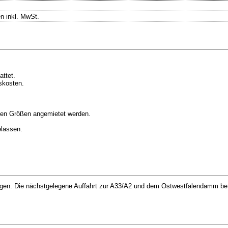
n inkl. MwSt.
attet.
bskosten.
nen Größen angemietet werden.
elassen.
egen. Die nächstgelegene Auffahrt zur A33/A2 und dem Ostwestfalendamm bef