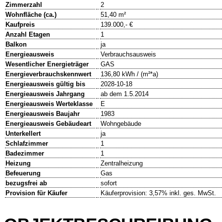
Zimmerzahl
2
Wohnfläche (ca.)
51,40 m²
Kaufpreis
139.000,- €
Anzahl Etagen
1
Balkon
ja
Energieausweis
Verbrauchsausweis
Wesentlicher Energieträger
GAS
Energieverbrauchskennwert
136,80 kWh / (m²*a)
Energieausweis gültig bis
2028-10-18
Energieausweis Jahrgang
ab dem 1.5.2014
Energieausweis Werteklasse
E
Energieausweis Baujahr
1983
Energieausweis Gebäudeart
Wohngebäude
Unterkellert
ja
Schlafzimmer
1
Badezimmer
1
Heizung
Zentralheizung
Befeuerung
Gas
bezugsfrei ab
sofort
Provision für Käufer
Käuferprovision: 3,57% inkl. ges. MwSt.