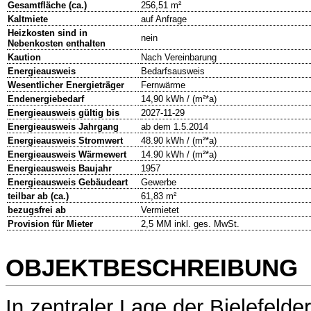
Gesamtfläche (ca.)
256,51 m²
Kaltmiete
auf Anfrage
Heizkosten sind in
nein
Nebenkosten enthalten
Kaution
Nach Vereinbarung
Energieausweis
Bedarfsausweis
Wesentlicher Energieträger
Fernwärme
Endenergiebedarf
14,90 kWh / (m²*a)
Energieausweis gültig bis
2027-11-29
Energieausweis Jahrgang
ab dem 1.5.2014
Energieausweis Stromwert
48.90 kWh / (m²*a)
Energieausweis Wärmewert
14.90 kWh / (m²*a)
Energieausweis Baujahr
1957
Energieausweis Gebäudeart
Gewerbe
teilbar ab (ca.)
61,83 m²
bezugsfrei ab
Vermietet
Provision für Mieter
2,5 MM inkl. ges. MwSt.
OBJEKTBESCHREIBUNG
In zentraler Lage der Bielefelder