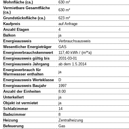
Wohnfläche (ca.)
630 m²
Vermietbare Gesamtfläche
630 m²
(ca.)
Grundstücksfläche (ca.)
623 m²
Kaufpreis
auf Anfrage
Anzahl Etagen
4
Balkon
ja
Energieausweis
Verbrauchsausweis
Wesentlicher Energieträger
GAS
Energieverbrauchskennwert
117,40 kWh / (m²*a)
Energieausweis gültig bis
2031-03-01
Energieausweis Jahrgang
ab dem 1.5.2014
Energieverbrauch für
ja
Warmwasser enthalten
Energieausweis Werteklasse
D
Energieausweis Baujahr
1997
Anzahl der Einheiten
8.00
Unterkellert
ja
Objekt ist vermietet
ja
Schlafzimmer
14
Badezimmer
8
Heizung
Zentralheizung
Befeuerung
Gas