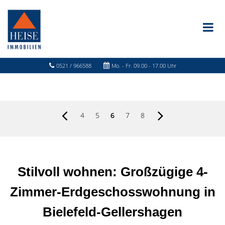
0521 / 966588
Mo. - Fr. 09.00 - 17.00 Uhr
4
5
6
7
8
Stilvoll wohnen: Großzügige 4-
Zimmer-Erdgeschosswohnung in
Bielefeld-Gellershagen