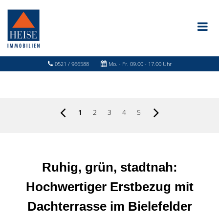
0521 / 966588
Mo. - Fr. 09.00 - 17.00 Uhr
1
2
3
4
5
Ruhig, grün, stadtnah:
Hochwertiger Erstbezug mit
Dachterrasse im Bielefelder