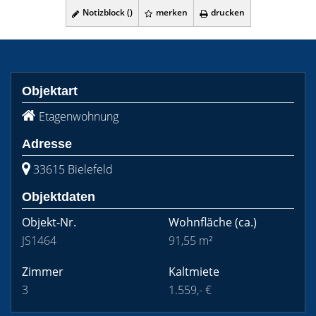
Notizblock (
)
merken
drucken
Objektart
Etagenwohnung
Adresse
33615 Bielefeld
Objektdaten
Objekt-Nr.
Wohnfläche
(ca.)
JS1464
91,55 m²
Zimmer
Kaltmiete
3
1.559,- €