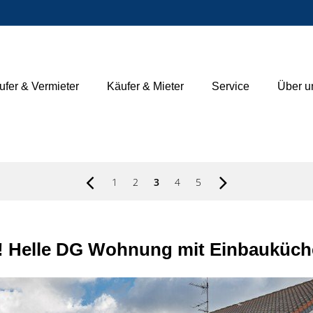
ufer & Vermieter
Käufer & Mieter
Service
Über u
1
2
3
4
5
rf! Helle DG Wohnung mit Einbauküch