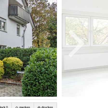
ock (
)
merken
drucken