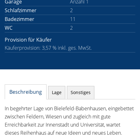
Garage
Anzahl 1
Schlafzimmer
2
Badezimmer
11
WC
2
Provision für Käufer
Käuferprovision: 3,57 % inkl. ges. MwSt.
Beschreibung
Lage
Sonstiges
In begehrter Lage von Bielefeld-Babenhausen, eingebettet
zwischen Feldern, Wiesen und zugleich mit gute
Erreichbarkeit zur Innenstadt und Universität, wartet
dieses Reihenhaus auf neue Ideen und neues Leben.