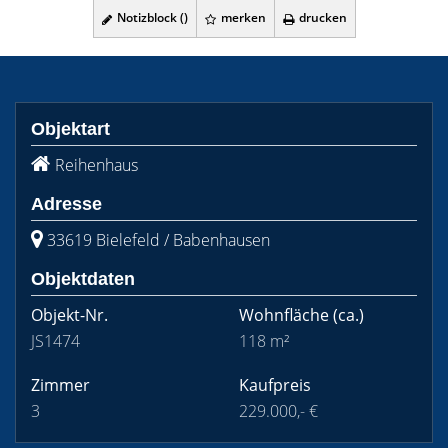
Notizblock (
)
merken
drucken
Objektart
Reihenhaus
Adresse
33619 Bielefeld / Babenhausen
Objektdaten
Objekt-Nr.
Wohnfläche
(ca.)
JS1474
118 m²
Zimmer
Kaufpreis
3
229.000,- €