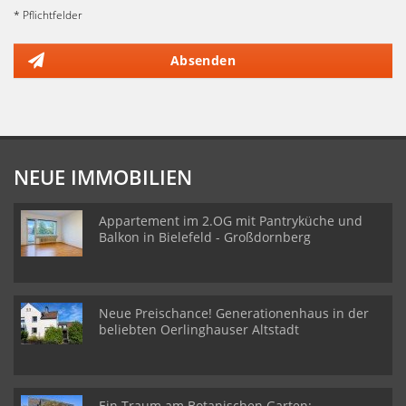
* Pflichtfelder
Absenden
NEUE IMMOBILIEN
Appartement im 2.OG mit Pantryküche und
Balkon in Bielefeld - Großdornberg
Neue Preischance! Generationenhaus in der
beliebten Oerlinghauser Altstadt
Ein Traum am Botanischen Garten: