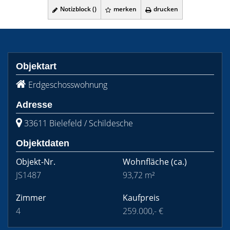
Notizblock (
)
merken
drucken
Objektart
Erdgeschosswohnung
Adresse
33611 Bielefeld / Schildesche
Objektdaten
Objekt-Nr.
Wohnfläche
(ca.)
JS1487
93,72 m²
Zimmer
Kaufpreis
4
259.000,- €