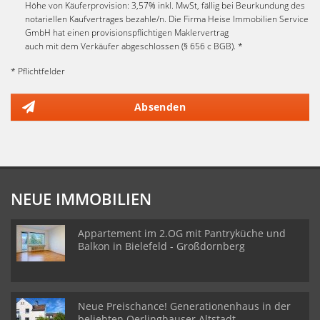
Höhe von Käuferprovision: 3,57% inkl. MwSt, fällig bei Beurkundung des
notariellen Kaufvertrages bezahle/n. Die Firma Heise Immobilien Service
GmbH hat einen provisionspflichtigen Maklervertrag
auch mit dem Verkäufer abgeschlossen (§ 656 c BGB). *
* Pflichtfelder
Absenden
NEUE IMMOBILIEN
Appartement im 2.OG mit Pantryküche und
Balkon in Bielefeld - Großdornberg
Neue Preischance! Generationenhaus in der
beliebten Oerlinghauser Altstadt