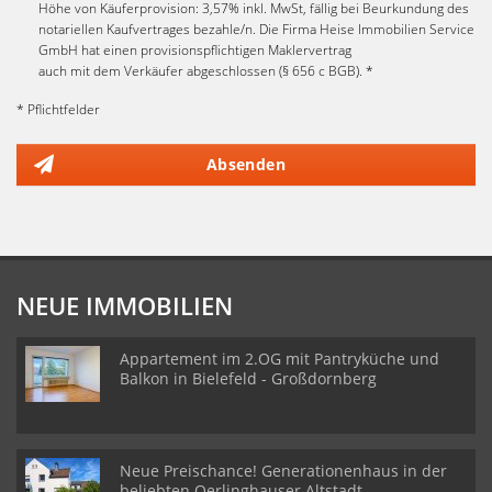
Höhe von Käuferprovision: 3,57% inkl. MwSt, fällig bei Beurkundung des
notariellen Kaufvertrages bezahle/n. Die Firma Heise Immobilien Service
GmbH hat einen provisionspflichtigen Maklervertrag
auch mit dem Verkäufer abgeschlossen (§ 656 c BGB). *
* Pflichtfelder
Absenden
NEUE IMMOBILIEN
Appartement im 2.OG mit Pantryküche und
Balkon in Bielefeld - Großdornberg
Neue Preischance! Generationenhaus in der
beliebten Oerlinghauser Altstadt