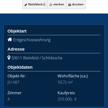
Notizblock (
)
merken
drucken
Objektart
Erdgeschosswohnung
Adresse
33611 Bielefeld / Schildesche
Objektdaten
Objekt-Nr.
Wohnfläche
(ca.)
JS1487
93,72 m²
Zimmer
Kaufpreis
4
259.000,- €