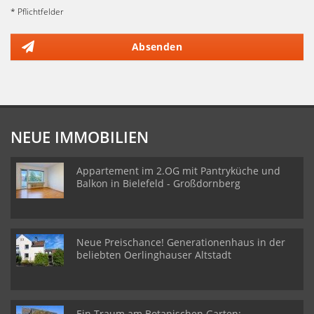
* Pflichtfelder
Absenden
NEUE IMMOBILIEN
Appartement im 2.OG mit Pantryküche und
Balkon in Bielefeld - Großdornberg
Neue Preischance! Generationenhaus in der
beliebten Oerlinghauser Altstadt
Ein Traum am Botanischen Garten: