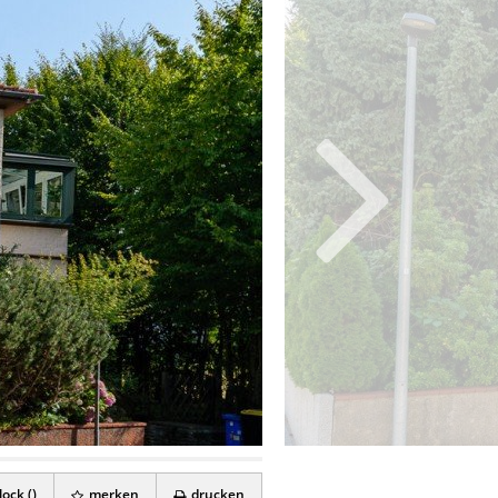
ock (
)
merken
drucken