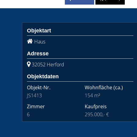
Objektart
Haus
Adresse
32052 Herford
Objektdaten
Objekt-Nr.
Wohnfläche
(ca.)
JS1413
154 m²
Zimmer
Kaufpreis
6
295.000,- €