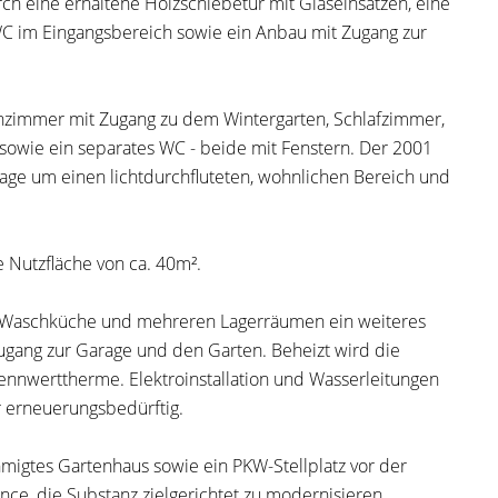
rch eine erhaltene Holzschiebetür mit Glaseinsätzen, eine
C im Eingangsbereich sowie ein Anbau mit Zugang zur
nzimmer mit Zugang zu dem Wintergarten, Schlafzimmer,
sowie ein separates WC - beide mit Fenstern. Der 2001
Etage um einen lichtdurchfluteten, wohnlichen Bereich und
e Nutzfläche von ca. 40m².
ner Waschküche und mehreren Lagerräumen ein weiteres
ang zur Garage und den Garten. Beheizt wird die
ennwerttherme. Elektroinstallation und Wasserleitungen
r erneuerungsbedürftig.
gtes Gartenhaus sowie ein PKW-Stellplatz vor der
ce, die Substanz zielgerichtet zu modernisieren.