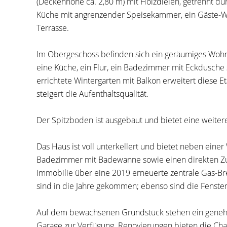
(Deckenhöhe ca. 2,80 m) mit Holzdielen, getrennt du
Küche mit angrenzender Speisekammer, ein Gäste-W
Terrasse.
Im Obergeschoss befinden sich ein geräumiges Woh
eine Küche, ein Flur, ein Badezimmer mit Eckdusche 
errichtete Wintergarten mit Balkon erweitert diese 
steigert die Aufenthaltsqualität.
Der Spitzboden ist ausgebaut und bietet eine weiter
Das Haus ist voll unterkellert und bietet neben ei
Badezimmer mit Badewanne sowie einen direkten Zug
Immobilie über eine 2019 erneuerte zentrale Gas-Br
sind in die Jahre gekommen; ebenso sind die Fenste
Auf dem bewachsenen Grundstück stehen ein genehmi
Garage zur Verfügung. Renovierungen bieten die Chan