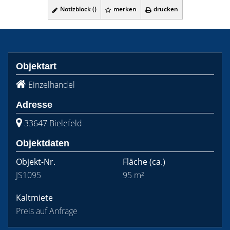
Notizblock (
)
merken
drucken
Objektart
Einzelhandel
Adresse
33647 Bielefeld
Objektdaten
Objekt-Nr.
Fläche
(ca.)
JS1095
95 m²
Kaltmiete
Preis auf Anfrage