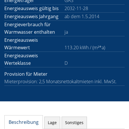
Energieträger
GAS
Energieausweis gültig bis
2032-11-28
Energieausweis Jahrgang
ab dem 1.5.2014
Energieverbrauch für
Warmwasser enthalten
ja
Energieausweis
Wärmewert
113.20 kWh / (m²*a)
Energieausweis
Werteklasse
D
Provision für Mieter
Mieterprovision: 2,5 Monatsnettokaltmieten inkl. MwSt.
Beschreibung
Lage
Sonstiges