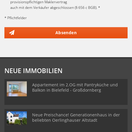
provisionspflichtigen Maklervertrag
auch mit dem Verkäufer abgeschlossen (§ 656 c BGB). *
* Pflichtfelder
Absenden
NEUE IMMOBILIEN
Appartement im 2.OG mit Pantryküche und
Balkon in Bielefeld - Großdornberg
Neue Preischance! Generationenhaus in der
beliebten Oerlinghauser Altstadt