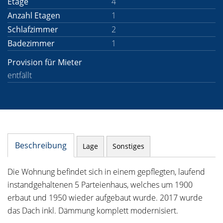
Etage
4
Anzahl Etagen
1
Schlafzimmer
2
Badezimmer
1
Provision für Mieter
entfällt
Beschreibung
Lage
Sonstiges
Die Wohnung befindet sich in einem gepflegten, laufend
instandgehaltenen 5 Parteienhaus, welches um 1900
erbaut und 1950 wieder aufgebaut wurde. 2017 wurde
das Dach inkl. Dämmung komplett modernisiert.