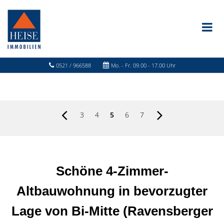
0521 / 966588
Mo. - Fr. 09.00 - 17.00 Uhr
3
4
5
6
7
Schöne 4-Zimmer-
Altbauwohnung in bevorzugter
Lage von Bi-Mitte (Ravensberger