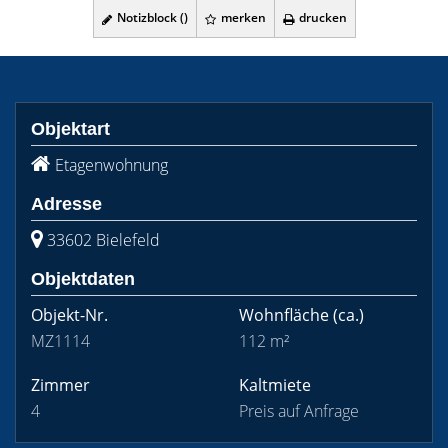
Notizblock (
)
merken
drucken
Objektart
Etagenwohnung
Adresse
33602 Bielefeld
Objektdaten
Objekt-Nr.
Wohnfläche
(ca.)
MZ1114
112 m²
Zimmer
Kaltmiete
4
Preis auf Anfrage