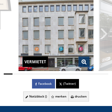
VERMIETET
Facebook
(Twitter)
Notizblock (
)
merken
drucken