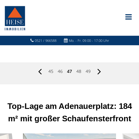
0521 / 966588
Mo. - Fr. 09.00 - 17.00 Uhr
45
46
47
48
49
Top-Lage am Adenauerplatz: 184
m² mit großer Schaufensterfront