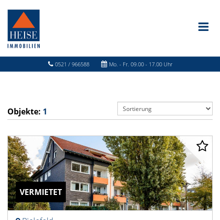
0521 / 966588
Mo. - Fr. 09.00 - 17.00 Uhr
Objekte:
1
VERMIETET