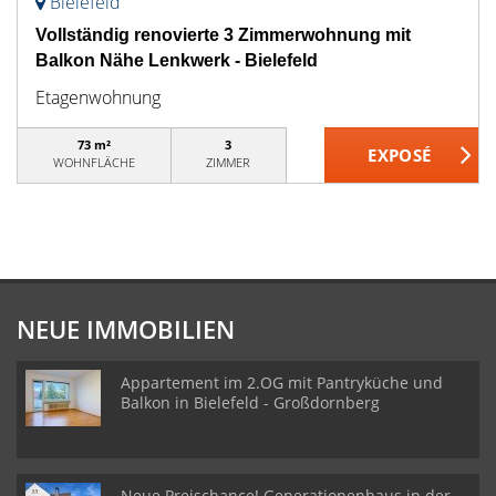
Bielefeld
Vollständig renovierte 3 Zimmerwohnung mit
Balkon Nähe Lenkwerk - Bielefeld
Etagenwohnung
73 m²
3
WOHNFLÄCHE
ZIMMER
NEUE IMMOBILIEN
Appartement im 2.OG mit Pantryküche und
Balkon in Bielefeld - Großdornberg
Neue Preischance! Generationenhaus in der