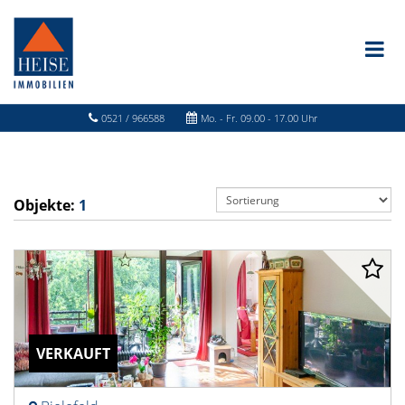
0521 / 966588
Mo. - Fr. 09.00 - 17.00 Uhr
Objekte:
1
VERKAUFT