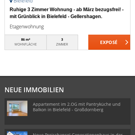
Bielefeld
Ruhige 3 Zimmer Wohnung - ab März bezugsfrei! -
mit Grünblick in Bielefeld - Gellershagen.
Etagenwohnung
86 m²
3
WOHNFLÄCHE
ZIMMER
NEUE IMMOBILIEN
Appartement im 2.OG mit Pantryküche und
Balkon in Bielefeld - Großdornberg
Neue Preischance! Generationenhaus in der