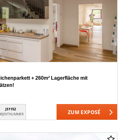
chenparkett + 260m² Lagerfläche mit
ätzen!
JS1152
ZUM EXPOSÉ
BJEKTNUMMER