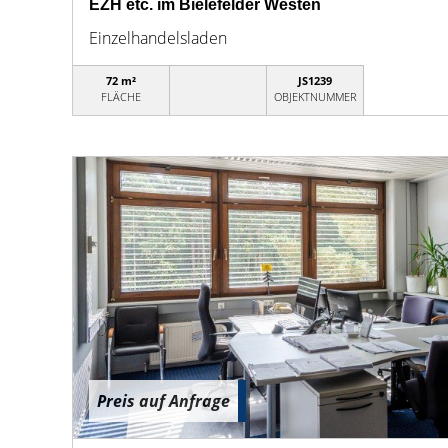
EZH etc. im Bielefelder Westen
Einzelhandelsladen
72 m²
JS1239
FLÄCHE
OBJEKTNUMMER
Preis auf Anfrage