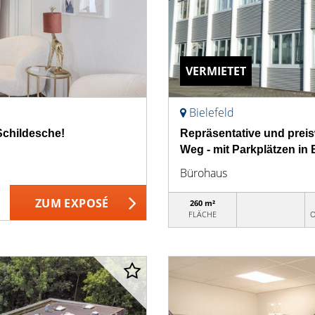
VERMIETET
Bielefeld
 Schildesche!
Repräsentative und prei
Weg - mit Parkplätzen in 
Bürohaus
ZUM EXPOSÉ
260 m²
FLÄCHE
O