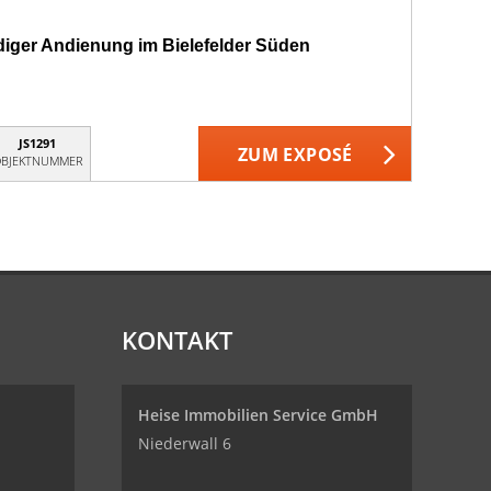
diger Andienung im Bielefelder Süden
JS1291
ZUM EXPOSÉ
BJEKTNUMMER
KONTAKT
Heise Immobilien Service GmbH
Niederwall 6