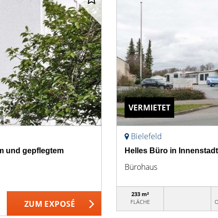
VERMIETET
Bielefeld
m und gepflegtem
Helles Büro in Innenstadtl
Bürohaus
233 m²
FLÄCHE
O
ZUM EXPOSÉ