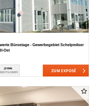
swerte Büroetage - Gewerbegebiet Schelpmilser
BI-Ost
JS1096
ZUM EXPOSÉ
BJEKTNUMMER