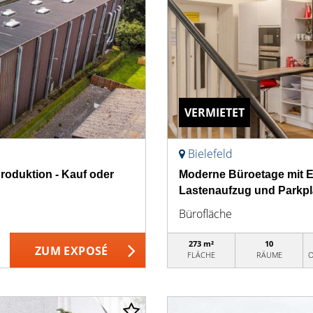
VERMIETET
Bielefeld
roduktion - Kauf oder
Moderne Büroetage mit Ei
Lastenaufzug und Parkpl
Bürofläche
273 m²
10
ZUM EXPOSÉ
FLÄCHE
RÄUME
O