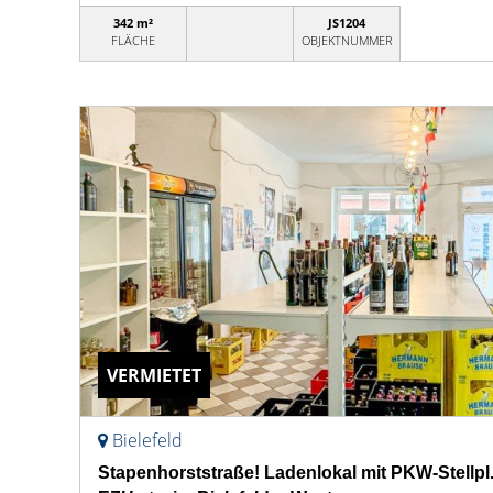
342 m²
JS1204
FLÄCHE
OBJEKTNUMMER
VERMIETET
Bielefeld
Stapenhorststraße! Ladenlokal mit PKW-Stellpl. 