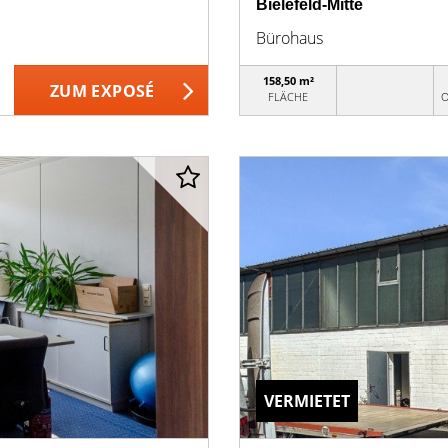
Bielefeld-Mitte
Bürohaus
158,50 m²
ZUM EXPOSÉ
FLÄCHE
O
VERMIETET