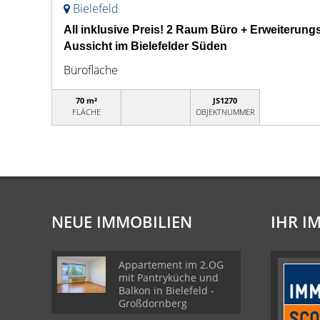
Bielefeld
All inklusive Preis! 2 Raum Büro + Erweiterung
Aussicht im Bielefelder Süden
Bürofläche
70 m²
JS1270
FLÄCHE
OBJEKTNUMMER
NEUE IMMOBILIEN
IHR I
Appartement im 2.OG
mit Pantryküche und
Balkon in Bielefeld -
Großdornberg