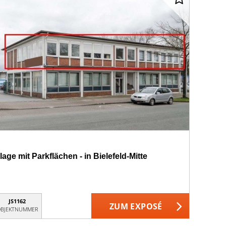
age mit Parkflächen - in Bielefeld-Mitte
JS1162
ZUM EXPOSÉ
BJEKTNUMMER