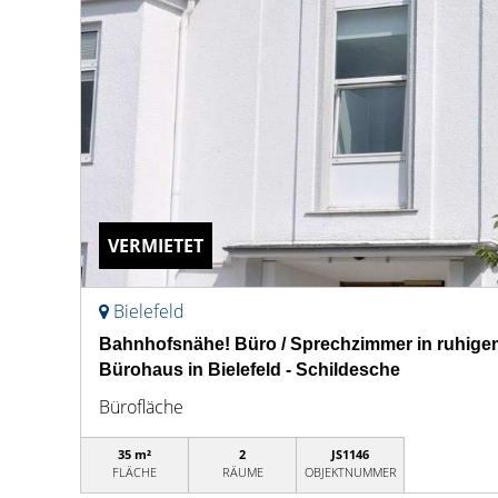
VERMIETET
Bielefeld
Bahnhofsnähe! Büro / Sprechzimmer in ruhige
Bürohaus in Bielefeld - Schildesche
Bürofläche
35 m²
2
JS1146
FLÄCHE
RÄUME
OBJEKTNUMMER