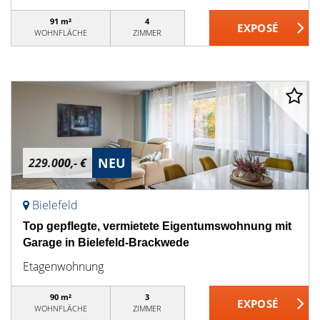
91 m²
4
WOHNFLÄCHE
ZIMMER
NEU
229.000,- €
Bielefeld
Top gepflegte, vermietete Eigentumswohnung mit
Garage in Bielefeld-Brackwede
Etagenwohnung
90 m²
3
WOHNFLÄCHE
ZIMMER