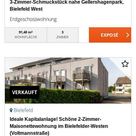
3-Zimmer-Schmuckstück nahe Gellershagenpark,
Bielefeld West
Erdgeschosswohnung
91,48 m²
3
WOHNFLÄCHE
ZIMMER
VERKAUFT
Bielefeld
Ideale Kapitalanlage! Schöne 2-Zimmer-
Maisonettewohnung im Bielefelder-Westen
(Voltmannstraße)