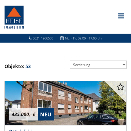
0521 / 966588
Mo. - Fr. 09.00 - 17.00 Uhr
Objekte:
53
NEU
435.000,- €