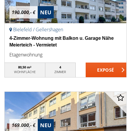
NEU
190.000,- €
Bielefeld / Gellershagen
4-Zimmer-Wohnung mit Balkon u. Garage Nähe
Meierteich - Vermietet
Etagenwohnung
80,50 m²
4
WOHNFLÄCHE
ZIMMER
NEU
169.000,- €