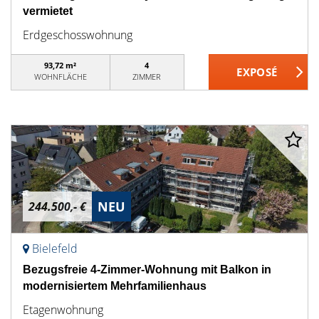
vermietet
Erdgeschosswohnung
93,72 m²
4
WOHNFLÄCHE
ZIMMER
NEU
244.500,- €
Bielefeld
Bezugsfreie 4-Zimmer-Wohnung mit Balkon in
modernisiertem Mehrfamilienhaus
Etagenwohnung