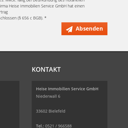
 Firma Heise Immobilien Service GmbH hat einen
rtrag
chlossen (§ 656 c BGB). *
Absenden
KONTAKT
Heise Immobilien Service GmbH
Niederwall 6
33602 Bielefeld
Tel.:
0521 / 966588