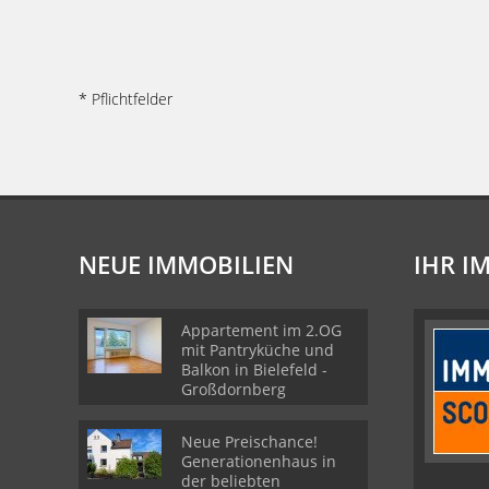
* Pflichtfelder
NEUE IMMOBILIEN
IHR I
Appartement im 2.OG
mit Pantryküche und
Balkon in Bielefeld -
Großdornberg
Neue Preischance!
Generationenhaus in
der beliebten