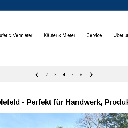
ufer & Vermieter
Käufer & Mieter
Service
Über u
2
3
4
5
6
elefeld - Perfekt für Handwerk, Pro