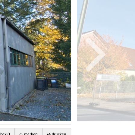
ock (
)
merken
drucken