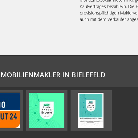
Kaufvertrages bezahle/n. Die
provisionspflichtigen Maklerve
auch mit dem Verkäufer abges
MMOBILIENMAKLER IN BIELEFELD