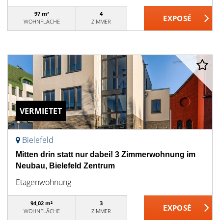
97 m²
4
WOHNFLÄCHE
ZIMMER
VERMIETET
Bielefeld
Mitten drin statt nur dabei! 3 Zimmerwohnung im
Neubau, Bielefeld Zentrum
Etagenwohnung
94,02 m²
3
WOHNFLÄCHE
ZIMMER