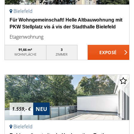
Bielefeld
Für Wohngemeinschaft! Helle Altbauwohnung mit
PKW Stellplatz vis á vis der Stadthalle Bielefeld
Etagenwohnung
91,66 m²
3
WOHNFLÄCHE
ZIMMER
NEU
1.559,- €
Bielefeld