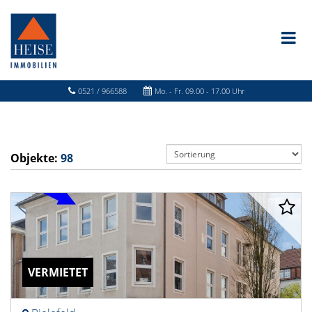
0521 / 966588
Mo. - Fr. 09.00 - 17.00 Uhr
Objekte:
98
VERMIETET