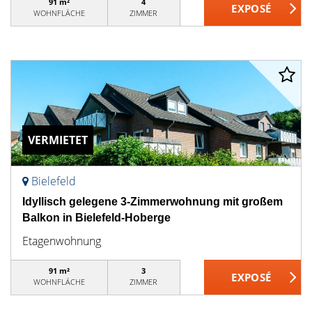
91 m²
4
WOHNFLÄCHE
ZIMMER
VERMIETET
Bielefeld
Idyllisch gelegene 3-Zimmerwohnung mit großem
Balkon in Bielefeld-Hoberge
Etagenwohnung
91 m²
3
WOHNFLÄCHE
ZIMMER