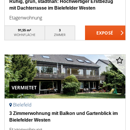
Ruhig, grün, stadtnah: Hochwertiger Erstbezug
mit Dachterrasse im Bielefelder Westen
Etagenwohnung
91,55 m²
3
WOHNFLÄCHE
ZIMMER
VERMIETET
Bielefeld
3 Zimmerwohnung mit Balkon und Gartenblick im
Bielefelder Westen
Etagenwohnung