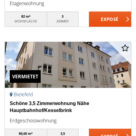
Etagenwohnung
82 m²
3
WOHNFLÄCHE
ZIMMER
VERMIETET
Bielefeld
Schöne 3,5 Zimmerwohnung Nähe
Hauptbahnhof/Kesselbrink
Erdgeschosswohnung
80,60 m²
3,5