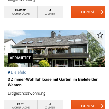
89,59 m²
2
WOHNFLÄCHE
ZIMMER
VERMIETET
Bielefeld
3 Zimmer-Wohlfühloase mit Garten im Bielefelder
Westen
Erdgeschosswohnung
89 m²
3
WOHNFLÄCHE
ZIMMER