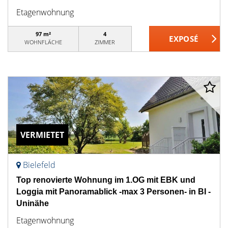
Etagenwohnung
97 m²
4
WOHNFLÄCHE
ZIMMER
VERMIETET
Bielefeld
Top renovierte Wohnung im 1.OG mit EBK und
Loggia mit Panoramablick -max 3 Personen- in BI -
Uninähe
Etagenwohnung