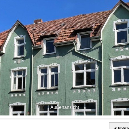
Außenansicht
Notizbl