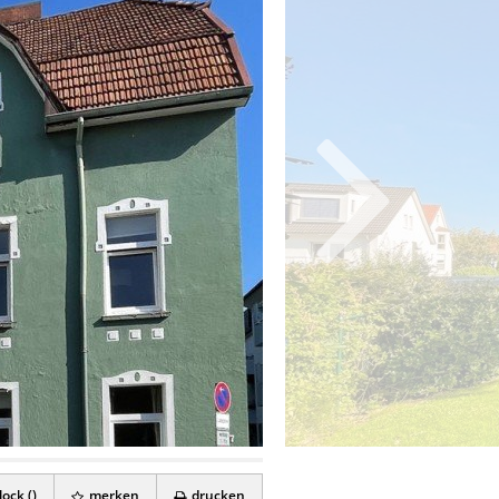
ock (
)
merken
drucken