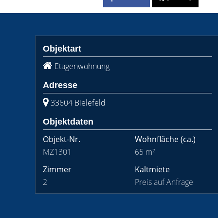
Objektart
Etagenwohnung
Adresse
33604 Bielefeld
Objektdaten
Objekt-Nr.
Wohnfläche
(ca.)
MZ1301
65 m²
Zimmer
Kaltmiete
2
Preis auf Anfrage