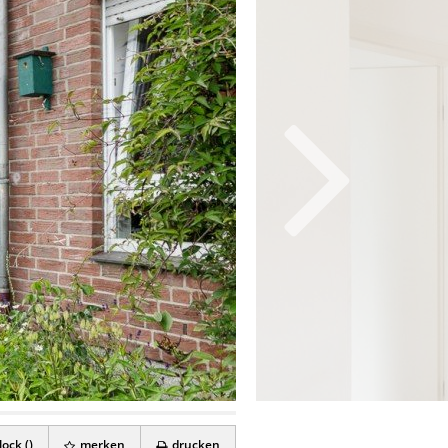
ock (
)
merken
drucken