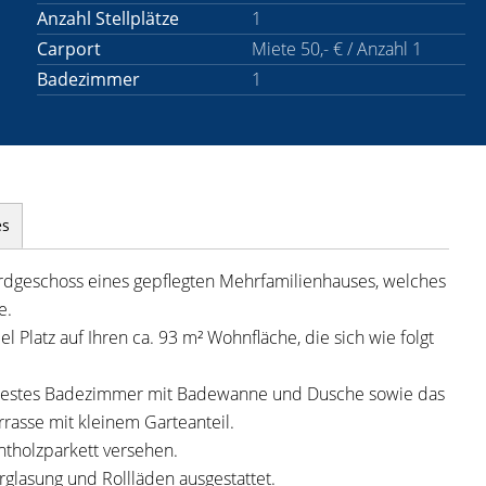
Anzahl Stellplätze
1
Carport
Miete 50,- € / Anzahl 1
Badezimmer
1
es
dgeschoss eines gepflegten Mehrfamilienhauses, welches
e.
l Platz auf Ihren ca. 93 m² Wohnfläche, die sich wie folgt
rfliestes Badezimmer mit Badewanne und Dusche sowie das
asse mit kleinem Garteanteil.
tholzparkett versehen.
rglasung und Rollläden ausgestattet.