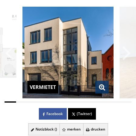
VERMIETET
Facebook
(Twitter)
Notizblock (
)
merken
drucken