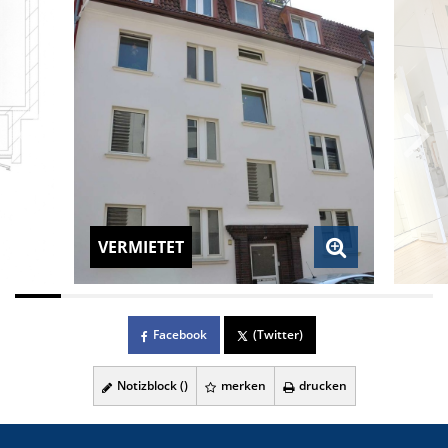
VERMIETET
Facebook
(Twitter)
Notizblock (
)
merken
drucken