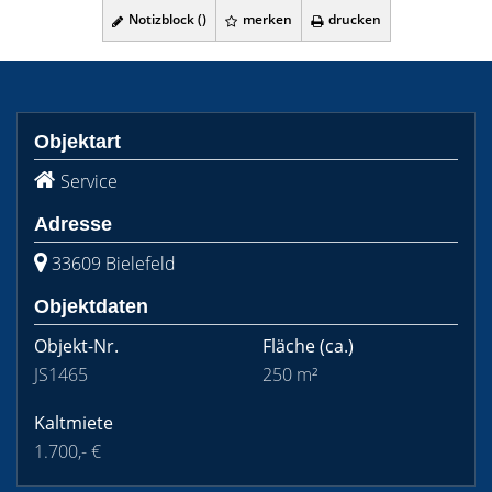
Notizblock (
)
merken
drucken
Objektart
Service
Adresse
33609 Bielefeld
Objektdaten
Objekt-Nr.
Fläche
(ca.)
JS1465
250 m²
Kaltmiete
1.700,- €