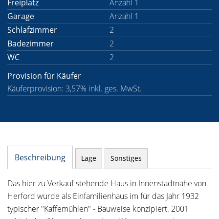
Freiplatz
Anzahl 1
Garage
Anzahl 1
Schlafzimmer
2
Badezimmer
2
WC
2
Provision für Käufer
Käuferprovision: 3,57% inkl. ges. MwSt.
Beschreibung
Lage
Sonstiges
Das hier zu Verkauf stehende Haus in Innenstadtnähe von
Herford wurde als Einfamilienhaus im für das Jahr 1932
typischer "Kaffemühlen" - Bauweise konzipiert. 2001