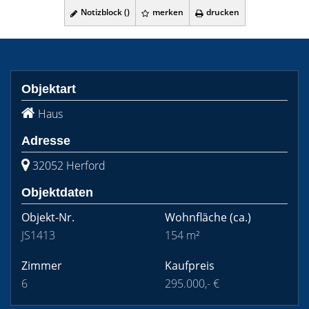
Notizblock (
)
merken
drucken
Objektart
Haus
Adresse
32052 Herford
Objektdaten
Objekt-Nr.
Wohnfläche
(ca.)
JS1413
154 m²
Zimmer
Kaufpreis
6
295.000,- €