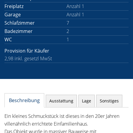
Freiplatz
Anzahl 1
Garage
Anzahl 1
Schlafzimmer
7
Badezimmer
2
WC
1
Provision für Käufer
2,98 inkl. gesetzl MwSt
Beschreibung
Ausstattung
Lage
Sonstiges
Ein kleines Schmuckstück ist dieses in den 20er Jahren
villenähnlich errichtete Einfamilienhaus.
Das Objekt wurde in massiver Bauweise mit