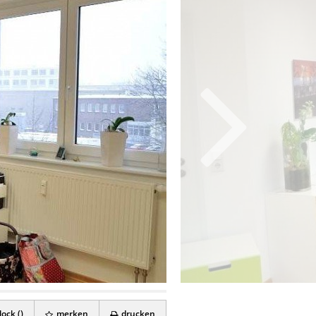
ock (
)
merken
drucken