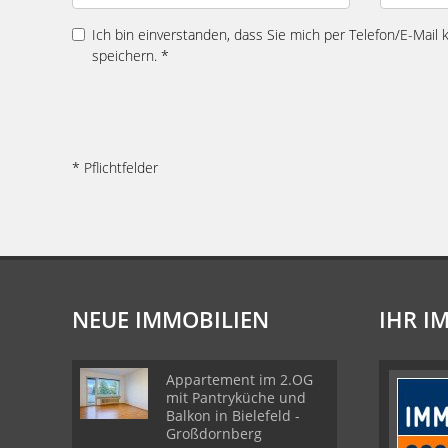
Ich bin einverstanden, dass Sie mich per Telefon/E-Mail
speichern. *
* Pflichtfelder
NEUE IMMOBILIEN
IHR I
Appartement im 2.OG
mit Pantryküche und
Balkon in Bielefeld -
Großdornberg