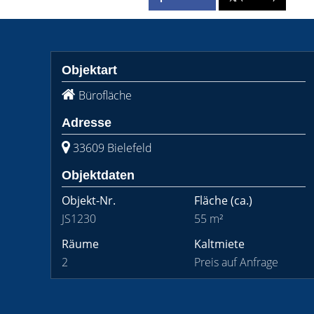
Objektart
Bürofläche
Adresse
33609 Bielefeld
Objektdaten
Objekt-Nr.
Fläche
(ca.)
JS1230
55 m²
Räume
Kaltmiete
2
Preis auf Anfrage