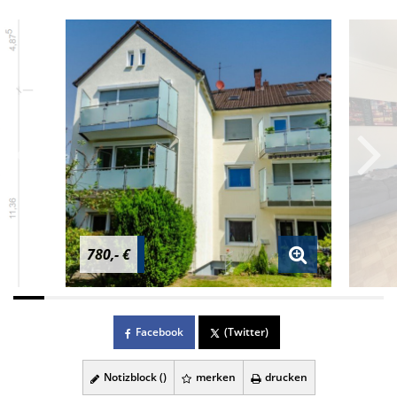
780,- €
Facebook
(Twitter)
Notizblock (
)
merken
drucken