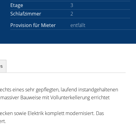
Etage
3
Schlafzimmer
2
Provision für Mieter
entfällt
es
chts eines sehr gepflegten, laufend instandgehaltenen
massiver Bauweise mit Vollunterkellerung errichtet
cken sowie Elektrik komplett modernisiert. Das
rt.