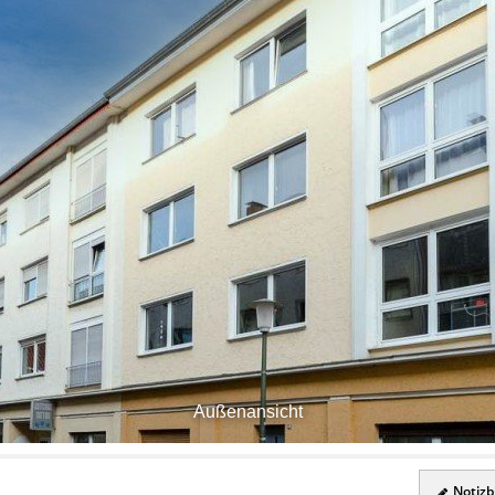
Außenansicht
Notizbl