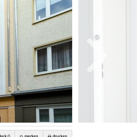
ock (
)
merken
drucken