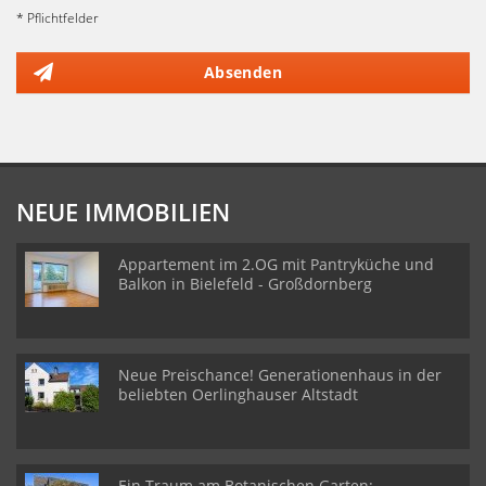
* Pflichtfelder
Absenden
NEUE IMMOBILIEN
Appartement im 2.OG mit Pantryküche und
Balkon in Bielefeld - Großdornberg
Neue Preischance! Generationenhaus in der
beliebten Oerlinghauser Altstadt
Ein Traum am Botanischen Garten: