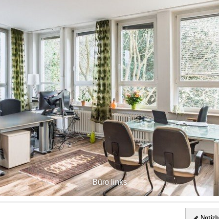
Büro links
Notizbl