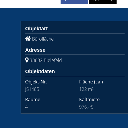
Objektart
Bürofläche
Adresse
33602 Bielefeld
Objektdaten
Objekt-Nr.
Fläche
(ca.)
JS1485
122 m²
Räume
Kaltmiete
4
976,- €