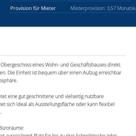
Provision für Mieter
Mieterprovision: 3,57 Monatsk
 4. Obergeschoss eines Wohn- und Geschäftshauses direkt
fen. Die Einheit ist bequem über einen Aufzug erreichbar
osphäre.
tet eine gut geschnittene und vielseitig nutzbare
et sich ideal als Ausstellungsfläche oder kann flexibel
.
 Büroräume:
et ausreichend Platz für bis zu drei Schreibtische oder