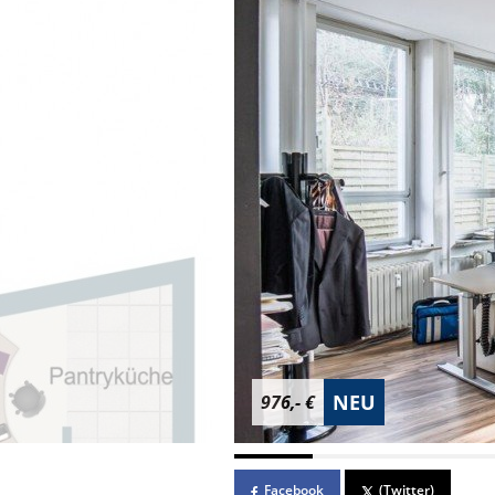
NEU
976,- €
Facebook
(Twitter)