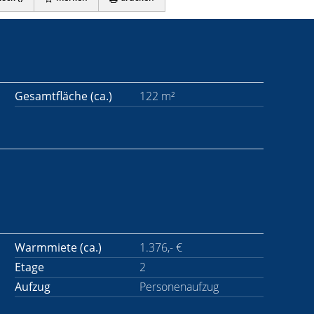
Gesamtfläche (ca.)
122 m²
Warmmiete (ca.)
1.376,- €
Etage
2
Aufzug
Personenaufzug