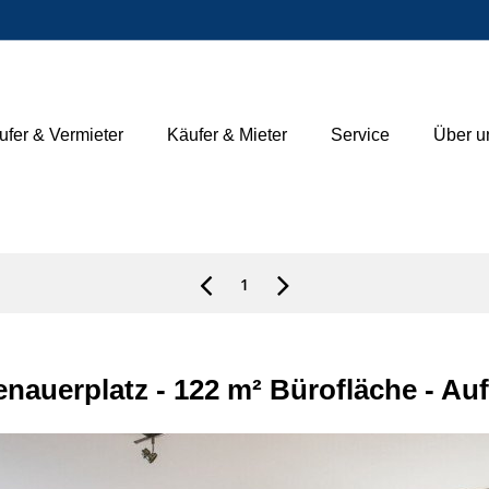
ufer & Vermieter
Käufer & Mieter
Service
Über u
1
enauerplatz - 122 m² Bürofläche - Au