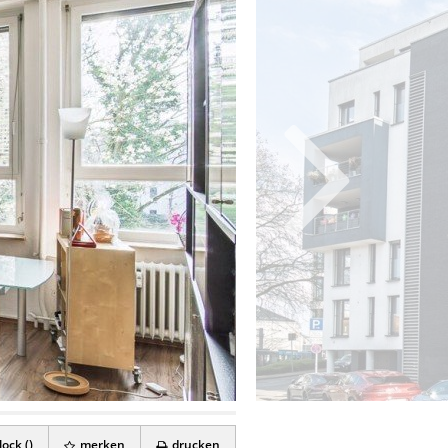
ock (
)
merken
drucken