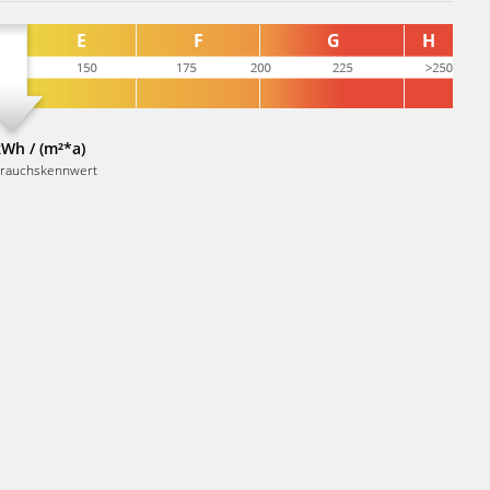
kWh / (m²*a)
brauchskennwert