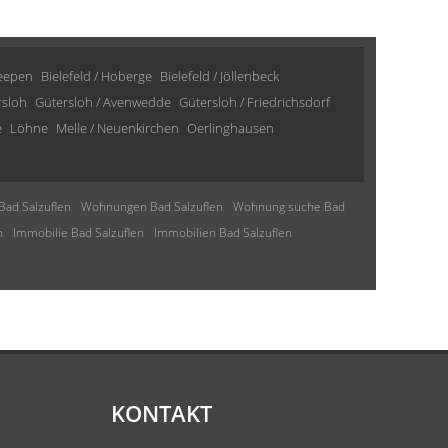
Heepen
Bielefeld / Hoberge
Bielefeld / Jöllenbeck
rsloh
Gütersloh / Avenwedde
Gütersloh / Friedrichsdorf
e
Löhne
Melle / Neuenkirchen
Oerlinghausen
Bad Salzuflen
Wohnungen Bad Salzuflen
Wohnung suche Bad
n
Immobilie Bad Salzuflen
Immobilien Bad Salzuflen
KONTAKT