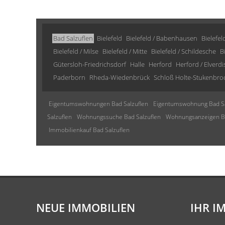
Bad Salzuflen
Bielefeld
Bielefeld / Babenhausen
Bielefel
Bielefeld / Milse
Bielefeld / Mitte
Bielefeld / Schildesche
B
Gütersloh-Friedrichsdorf
Halle
Herford
Herford / Elverd
Paderborn
Rheda-Wiedenbrück
Schloß Holte-Stukenbro
Eigentumswohnungen Bad Salzuflen
Eigentumswohnung Bad Sa
Salzuflen
Wohnungssuche Bad Salzuflen
Wohnungsanzeigen Ba
Immobilienkauf Bad Salzuflen
NEUE IMMOBILIEN
IHR I