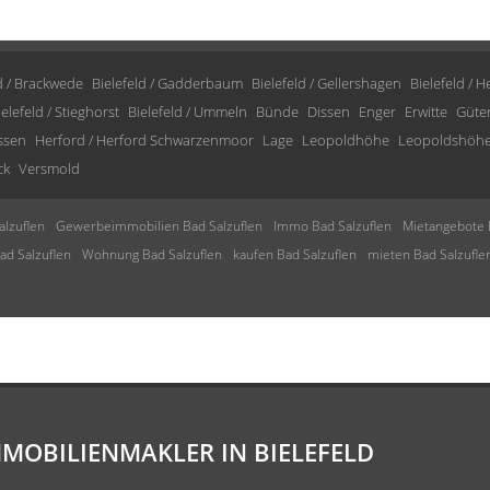
d / Brackwede
Bielefeld / Gadderbaum
Bielefeld / Gellershagen
Bielefeld / 
ielefeld / Stieghorst
Bielefeld / Ummeln
Bünde
Dissen
Enger
Erwitte
Güte
issen
Herford / Herford Schwarzenmoor
Lage
Leopoldhöhe
Leopoldshöh
ck
Versmold
lzuflen
Gewerbeimmobilien Bad Salzuflen
Immo Bad Salzuflen
Mietangebote 
d Salzuflen
Wohnung Bad Salzuflen
kaufen Bad Salzuflen
mieten Bad Salzufle
MMOBILIENMAKLER IN BIELEFELD