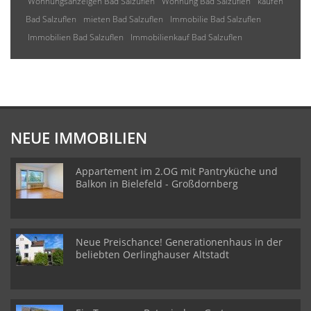
Wohnungsanzeigen Bad Salzuflen
Wohnung Bad Salzuflen
kaufen
Bad Salzuflen
mieten Bad Salzuflen
Immobilie Bad Salzuflen
Immobilien Bad Salzuflen
Immobilienkauf Bad Salzuflen
NEUE IMMOBILIEN
Appartement im 2.OG mit Pantryküche und
Balkon in Bielefeld - Großdornberg
Neue Preischance! Generationenhaus in der
beliebten Oerlinghauser Altstadt