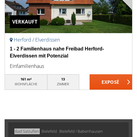
VERKAUFT
Herford / Elverdissen
1 - 2 Familienhaus nahe Freibad Herford-
Elverdissen mit Potenzial
Einfamilienhaus
161 m²
13
WOHNFLÄCHE
ZIMMER
Bad Salzuflen
Bielefeld
Bielefeld / Babenhausen