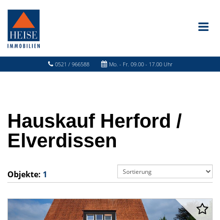
0521 / 966588
Mo. - Fr. 09.00 - 17.00 Uhr
Hauskauf Herford /
Elverdissen
Objekte:
1