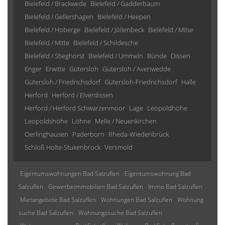
Bielefeld / Brackwede
Bielefeld / Gadderbaum
Bielefeld / Gellershagen
Bielefeld / Heepen
Bielefeld / Hoberge
Bielefeld / Jöllenbeck
Bielefeld / Milse
Bielefeld / Mitte
Bielefeld / Schildesche
Bielefeld / Stieghorst
Bielefeld / Ummeln
Bünde
Dissen
Enger
Erwitte
Gütersloh
Gütersloh / Avenwedde
Gütersloh / Friedrichsdorf
Gütersloh-Friedrichsdorf
Halle
Herford
Herford / Elverdissen
Herford / Herford Schwarzenmoor
Lage
Leopoldhöhe
Leopoldshöhe
Löhne
Melle / Neuenkirchen
Oerlinghausen
Paderborn
Rheda-Wiedenbrück
Schloß Holte-Stukenbrock
Versmold
Eigentumswohnungen Bad Salzuflen
Eigentumswohnung Bad
Salzuflen
Gewerbeimmobilien Bad Salzuflen
Immo Bad Salzuflen
Mietangebote Bad Salzuflen
Wohnungen Bad Salzuflen
Wohnung
suche Bad Salzuflen
Wohnungssuche Bad Salzuflen