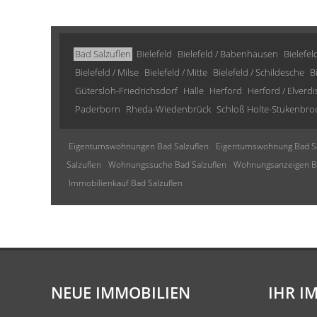
Bad Salzuflen
Bielefeld
Bielefeld / Babenhausen
Bielefel
Bielefeld / Milse
Bielefeld / Mitte
Bielefeld / Schildesche
B
Gütersloh-Friedrichsdorf
Halle
Herford
Herford / Elverd
Paderborn
Rheda-Wiedenbrück
Schloß Holte-Stukenbro
Eigentumswohnungen Bad Salzuflen
Eigentumswohnung Bad Sa
Salzuflen
Wohnungssuche Bad Salzuflen
Wohnungsanzeigen Ba
Immobilienkauf Bad Salzuflen
NEUE IMMOBILIEN
IHR I