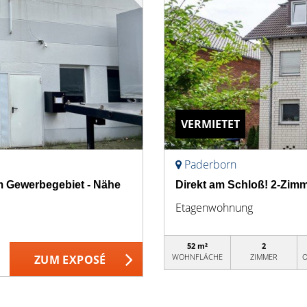
VERMIETET
Paderborn
m Gewerbegebiet - Nähe
Direkt am Schloß! 2-Zi
Etagenwohnung
52 m²
2
WOHNFLÄCHE
ZIMMER
O
ZUM EXPOSÉ