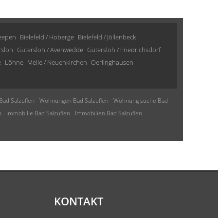
Heepen
Bielefeld / Hoberge
Bielefeld / Jöllenbeck
rsloh
Gütersloh / Avenwedde
Gütersloh / Friedrichsdorf
e
Löhne
Melle / Neuenkirchen
Oerlinghausen
Bad Salzuflen
Wohnungen Bad Salzuflen
Wohnung suche Bad
n
Immobilie Bad Salzuflen
Immobilien Bad Salzuflen
KONTAKT