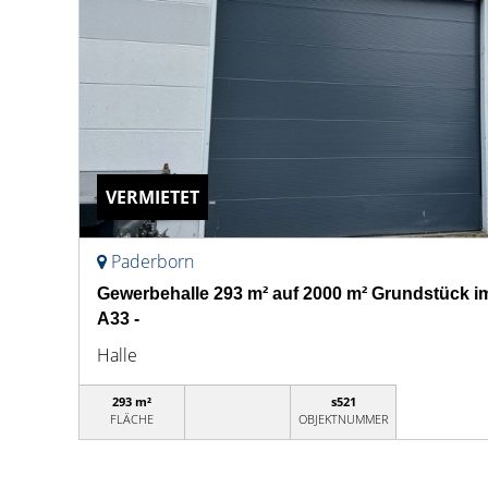
VERMIETET
Paderborn
Gewerbehalle 293 m² auf 2000 m² Grundstück i
A33 -
Halle
293 m²
s521
FLÄCHE
OBJEKTNUMMER