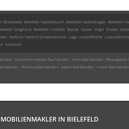
d / Brackwede
Bielefeld / Gadderbaum
Bielefeld / Gellershagen
Bielefeld / 
ielefeld / Stieghorst
Bielefeld / Ummeln
Bünde
Dissen
Enger
Erwitte
Güte
issen
Herford / Herford Schwarzenmoor
Lage
Leopoldhöhe
Leopoldshöh
ck
Versmold
lzuflen
Gewerbeimmobilien Bad Salzuflen
Immo Bad Salzuflen
Mietangebote 
d Salzuflen
Wohnung Bad Salzuflen
kaufen Bad Salzuflen
mieten Bad Salzufle
MMOBILIENMAKLER IN BIELEFELD