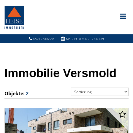
0521 / 966588
Mo. - Fr. 09.00 - 17.00 Uhr
Immobilie Versmold
Objekte:
2