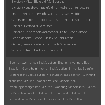
Bielefeld / Mitte
Bielefeld / Schildesche
Bielefeld / Stieghorst
Bielefeld / Ummeln
Bünde
Dissen
Enger
Erwitte
Gütersloh
Gütersloh / Avenwedde
Gütersloh / Friedrichsdorf
Gütersloh-Friedrichsdorf
Halle
Herford
Herford / Elverdissen
Herford / Herford Schwarzenmoor
Lage
Leopoldhöhe
Leopoldshöhe
Löhne
Melle / Neuenkirchen
Oerlinghausen
Paderborn
Rheda-Wiedenbrück
Schloß Holte-Stukenbrock
Versmold
Eigentumswohnungen Bad Salzuflen
Eigentumswohnung Bad
Salzuflen
Gewerbeimmobilien Bad Salzuflen
Immo Bad Salzuflen
Mietangebote Bad Salzuflen
Wohnungen Bad Salzuflen
Wohnung
suche Bad Salzuflen
Wohnungssuche Bad Salzuflen
Wohnungsanzeigen Bad Salzuflen
Wohnung Bad Salzuflen
kaufen
Bad Salzuflen
mieten Bad Salzuflen
Immobilie Bad Salzuflen
Immobilien Bad Salzuflen
Immobilienkauf Bad Salzuflen