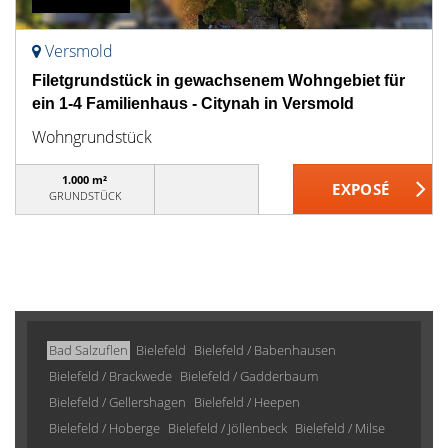
Versmold
Filetgrundstück in gewachsenem Wohngebiet für
ein 1-4 Familienhaus - Citynah in Versmold
Wohngrundstück
1.000 m²
GRUNDSTÜCK
Bad Salzuflen
Bielefeld
Bielefeld / Babenhausen
Bielefeld / Brackwede
Bielefeld / Gadderbaum
Bielefeld / Gellershagen
Bielefeld / Heepen
Bielefeld / Hoberge
Bielefeld / Jöllenbeck
Bielefeld / Milse