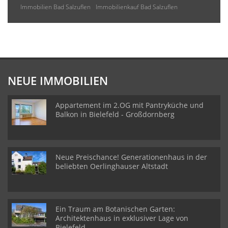
Immobilien Bad Salzuflen
Immobilienkauf Bad Salzuflen
NEUE IMMOBILIEN
Appartement im 2.OG mit Pantryküche und
Balkon in Bielefeld - Großdornberg
Neue Preischance! Generationenhaus in der
beliebten Oerlinghauser Altstadt
Ein Traum am Botanischen Garten:
Architektenhaus in exklusiver Lage von
Bielefeld