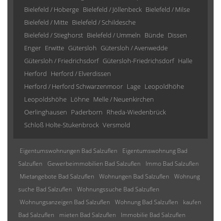
Bielefeld / Hoberge
Bielefeld / Jöllenbeck
Bielefeld / Milse
Bielefeld / Mitte
Bielefeld / Schildesche
Bielefeld / Stieghorst
Bielefeld / Ummeln
Bünde
Dissen
Enger
Erwitte
Gütersloh
Gütersloh / Avenwedde
Gütersloh / Friedrichsdorf
Gütersloh-Friedrichsdorf
Halle
Herford
Herford / Elverdissen
Herford / Herford Schwarzenmoor
Lage
Leopoldhöhe
Leopoldshöhe
Löhne
Melle / Neuenkirchen
Oerlinghausen
Paderborn
Rheda-Wiedenbrück
Schloß Holte-Stukenbrock
Versmold
Eigentumswohnungen Bad Salzuflen
Eigentumswohnung Bad
Salzuflen
Gewerbeimmobilien Bad Salzuflen
Immo Bad Salzuflen
Mietangebote Bad Salzuflen
Wohnungen Bad Salzuflen
Wohnung
suche Bad Salzuflen
Wohnungssuche Bad Salzuflen
Wohnungsanzeigen Bad Salzuflen
Wohnung Bad Salzuflen
kaufen
Bad Salzuflen
mieten Bad Salzuflen
Immobilie Bad Salzuflen