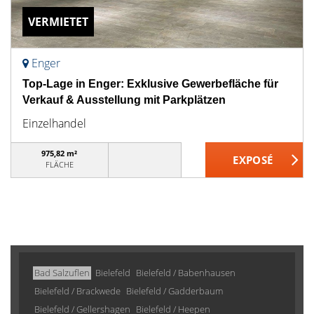
VERMIETET
Enger
Top-Lage in Enger: Exklusive Gewerbefläche für
Verkauf & Ausstellung mit Parkplätzen
Einzelhandel
975,82 m²
FLÄCHE
Bad Salzuflen
Bielefeld
Bielefeld / Babenhausen
Bielefeld / Brackwede
Bielefeld / Gadderbaum
Bielefeld / Gellershagen
Bielefeld / Heepen