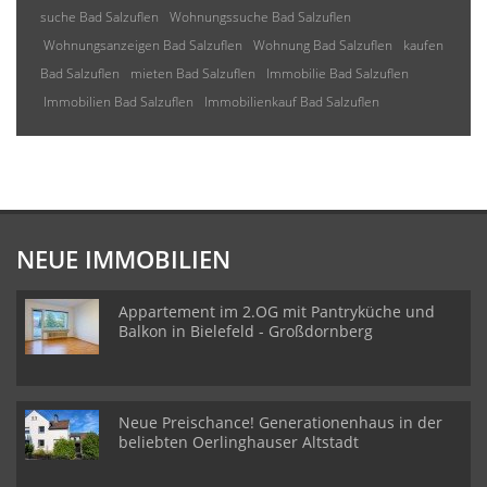
suche Bad Salzuflen
Wohnungssuche Bad Salzuflen
Wohnungsanzeigen Bad Salzuflen
Wohnung Bad Salzuflen
kaufen
Bad Salzuflen
mieten Bad Salzuflen
Immobilie Bad Salzuflen
Immobilien Bad Salzuflen
Immobilienkauf Bad Salzuflen
NEUE IMMOBILIEN
Appartement im 2.OG mit Pantryküche und
Balkon in Bielefeld - Großdornberg
Neue Preischance! Generationenhaus in der
beliebten Oerlinghauser Altstadt