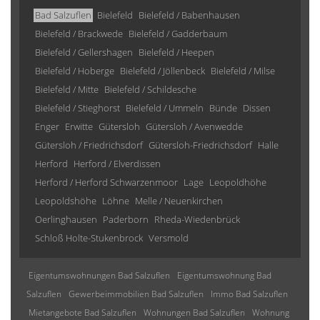
Bad Salzuflen
Bielefeld
Bielefeld / Babenhausen
Bielefeld / Brackwede
Bielefeld / Gadderbaum
Bielefeld / Gellershagen
Bielefeld / Heepen
Bielefeld / Hoberge
Bielefeld / Jöllenbeck
Bielefeld / Milse
Bielefeld / Mitte
Bielefeld / Schildesche
Bielefeld / Stieghorst
Bielefeld / Ummeln
Bünde
Dissen
Enger
Erwitte
Gütersloh
Gütersloh / Avenwedde
Gütersloh / Friedrichsdorf
Gütersloh-Friedrichsdorf
Halle
Herford
Herford / Elverdissen
Herford / Herford Schwarzenmoor
Lage
Leopoldhöhe
Leopoldshöhe
Löhne
Melle / Neuenkirchen
Oerlinghausen
Paderborn
Rheda-Wiedenbrück
Schloß Holte-Stukenbrock
Versmold
Eigentumswohnungen Bad Salzuflen
Eigentumswohnung Bad
Salzuflen
Gewerbeimmobilien Bad Salzuflen
Immo Bad Salzuflen
Mietangebote Bad Salzuflen
Wohnungen Bad Salzuflen
Wohnung