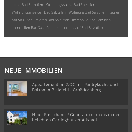
suche Bad Salzuflen
Wohnungssuche Bad Salzuflen
Wohnungsanzeigen Bad Salzuflen
Wohnung Bad Salzuflen
kaufen
Bad Salzuflen
mieten Bad Salzuflen
Immobilie Bad Salzuflen
Immobilien Bad Salzuflen
Immobilienkauf Bad Salzuflen
NEUE IMMOBILIEN
Appartement im 2.OG mit Pantryküche und
Balkon in Bielefeld - Großdornberg
Neue Preischance! Generationenhaus in der
beliebten Oerlinghauser Altstadt