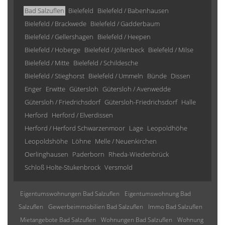
Bad Salzuflen
Bielefeld
Bielefeld / Babenhausen
Bielefeld / Brackwede
Bielefeld / Gadderbaum
Bielefeld / Gellershagen
Bielefeld / Heepen
Bielefeld / Hoberge
Bielefeld / Jöllenbeck
Bielefeld / Milse
Bielefeld / Mitte
Bielefeld / Schildesche
Bielefeld / Stieghorst
Bielefeld / Ummeln
Bünde
Dissen
Enger
Erwitte
Gütersloh
Gütersloh / Avenwedde
Gütersloh / Friedrichsdorf
Gütersloh-Friedrichsdorf
Halle
Herford
Herford / Elverdissen
Herford / Herford Schwarzenmoor
Lage
Leopoldhöhe
Leopoldshöhe
Löhne
Melle / Neuenkirchen
Oerlinghausen
Paderborn
Rheda-Wiedenbrück
Schloß Holte-Stukenbrock
Versmold
Eigentumswohnungen Bad Salzuflen
Eigentumswohnung Bad
Salzuflen
Gewerbeimmobilien Bad Salzuflen
Immo Bad Salzuflen
Mietangebote Bad Salzuflen
Wohnungen Bad Salzuflen
Wohnung