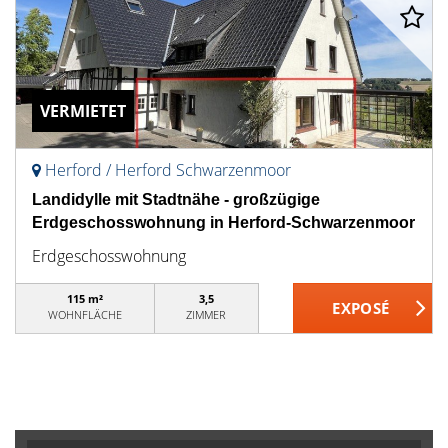
VERMIETET
Herford / Herford Schwarzenmoor
Landidylle mit Stadtnähe - großzügige
Erdgeschosswohnung in Herford-Schwarzenmoor
Erdgeschosswohnung
115 m²
3,5
WOHNFLÄCHE
ZIMMER