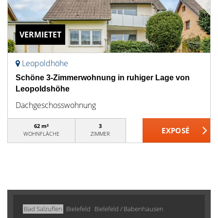
VERMIETET
Leopoldhöhe
Schöne 3-Zimmerwohnung in ruhiger Lage von
Leopoldshöhe
Dachgeschosswohnung
62 m²
3
WOHNFLÄCHE
ZIMMER
Bad Salzuflen
Bielefeld
Bielefeld / Babenhausen