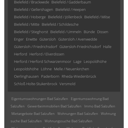
Bielefeld / Brackwede
Bielefeld / Gadderbaum
Bielefeld / Gellershagen
Bielefeld / Heepen
Bielefeld / Hoberge
Bielefeld / Jöllenbeck
Bielefeld / Milse
Bielefeld / Mitte
Bielefeld / Schildesche
Bielefeld / Stieghorst
Bielefeld / Ummeln
Bünde
Dissen
Enger
Erwitte
Gütersloh
Gütersloh / Avenwedde
Gütersloh / Friedrichsdorf
Gütersloh-Friedrichsdorf
Halle
Herford
Herford / Elverdissen
Herford / Herford Schwarzenmoor
Lage
Leopoldhöhe
Leopoldshöhe
Löhne
Melle / Neuenkirchen
Oerlinghausen
Paderborn
Rheda-Wiedenbrück
Schloß Holte-Stukenbrock
Versmold
Eigentumswohnungen Bad Salzuflen
Eigentumswohnung Bad
Salzuflen
Gewerbeimmobilien Bad Salzuflen
Immo Bad Salzuflen
Mietangebote Bad Salzuflen
Wohnungen Bad Salzuflen
Wohnung
suche Bad Salzuflen
Wohnungssuche Bad Salzuflen