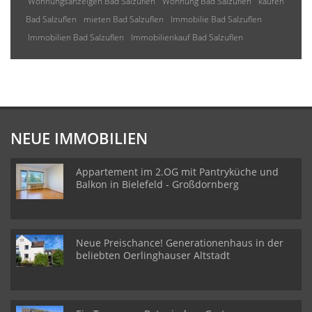
Wohnungsanzeigen Bad Salzuflen
Wohnung Bad Salzuflen
kaufen
Bad Salzuflen
mieten Bad Salzuflen
Immobilie Bad Salzuflen
Immobilien Bad Salzuflen
Immobilienkauf Bad Salzuflen
NEUE IMMOBILIEN
Appartement im 2.OG mit Pantryküche und
Balkon in Bielefeld - Großdornberg
Neue Preischance! Generationenhaus in der
beliebten Oerlinghauser Altstadt