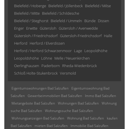
Bielefeld / Hoberge
Bielefeld / Jöllenbeck
Bielefeld / Milse
Bielefeld / Mitte
Bielefeld / Schildesche
Bielefeld / Stieghorst
Bielefeld / Ummeln
Bünde
Dissen
Enger
Erwitte
Gütersloh
Gütersloh / Avenwedde
Gütersloh / Friedrichsdorf
Gütersloh-Friedrichsdorf
Halle
Herford
Herford / Elverdissen
Herford / Herford Schwarzenmoor
Lage
Leopoldhöhe
Leopoldshöhe
Löhne
Melle / Neuenkirchen
Oerlinghausen
Paderborn
Rheda-Wiedenbrück
Schloß Holte-Stukenbrock
Versmold
Eigentumswohnungen Bad Salzuflen
Eigentumswohnung Bad
Salzuflen
Gewerbeimmobilien Bad Salzuflen
Immo Bad Salzuflen
Mietangebote Bad Salzuflen
Wohnungen Bad Salzuflen
Wohnung
suche Bad Salzuflen
Wohnungssuche Bad Salzuflen
Wohnungsanzeigen Bad Salzuflen
Wohnung Bad Salzuflen
kaufen
Bad Salzuflen
mieten Bad Salzuflen
Immobilie Bad Salzuflen