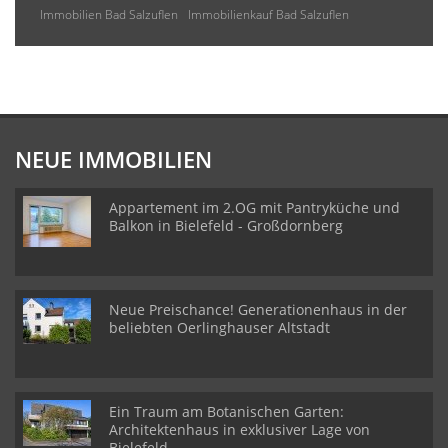
Immobilien Bad Salzuflen
Immobilienkauf Bad Salzuflen
NEUE IMMOBILIEN
Appartement im 2.OG mit Pantryküche und
Balkon in Bielefeld - Großdornberg
Neue Preischance! Generationenhaus in der
beliebten Oerlinghauser Altstadt
Ein Traum am Botanischen Garten:
Architektenhaus in exklusiver Lage von
Bielefeld