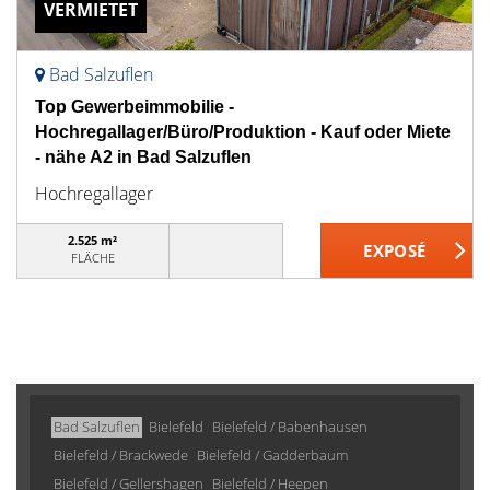
VERMIETET
Bad Salzuflen
Top Gewerbeimmobilie -
Hochregallager/Büro/Produktion - Kauf oder Miete
- nähe A2 in Bad Salzuflen
Hochregallager
2.525 m²
FLÄCHE
Bad Salzuflen
Bielefeld
Bielefeld / Babenhausen
Bielefeld / Brackwede
Bielefeld / Gadderbaum
Bielefeld / Gellershagen
Bielefeld / Heepen