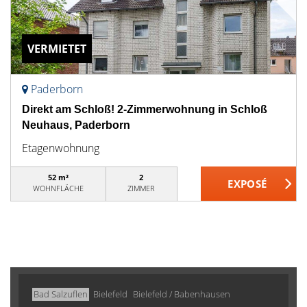
VERMIETET
Paderborn
Direkt am Schloß! 2-Zimmerwohnung in Schloß
Neuhaus, Paderborn
Etagenwohnung
52 m²
2
WOHNFLÄCHE
ZIMMER
Bad Salzuflen
Bielefeld
Bielefeld / Babenhausen