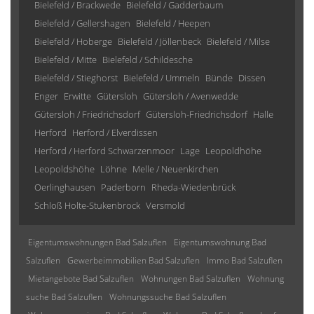
Bielefeld / Brackwede
Bielefeld / Gadderbaum
Bielefeld / Gellershagen
Bielefeld / Heepen
Bielefeld / Hoberge
Bielefeld / Jöllenbeck
Bielefeld / Milse
Bielefeld / Mitte
Bielefeld / Schildesche
Bielefeld / Stieghorst
Bielefeld / Ummeln
Bünde
Dissen
Enger
Erwitte
Gütersloh
Gütersloh / Avenwedde
Gütersloh / Friedrichsdorf
Gütersloh-Friedrichsdorf
Halle
Herford
Herford / Elverdissen
Herford / Herford Schwarzenmoor
Lage
Leopoldhöhe
Leopoldshöhe
Löhne
Melle / Neuenkirchen
Oerlinghausen
Paderborn
Rheda-Wiedenbrück
Schloß Holte-Stukenbrock
Versmold
Eigentumswohnungen Bad Salzuflen
Eigentumswohnung Bad
Salzuflen
Gewerbeimmobilien Bad Salzuflen
Immo Bad Salzuflen
Mietangebote Bad Salzuflen
Wohnungen Bad Salzuflen
Wohnung
suche Bad Salzuflen
Wohnungssuche Bad Salzuflen