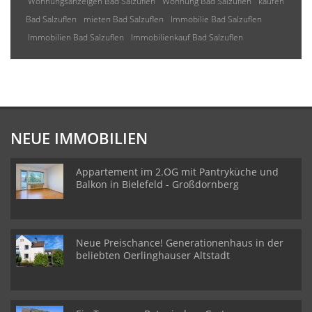
Wohnungsanzeigen Bad Salzuflen
Wohnung Bad Salzuflen
kaufen
Bad Salzuflen
mieten Bad Salzuflen
Immobilie Bad Salzuflen
Immobilien Bad Salzuflen
Immobilienkauf Bad Salzuflen
NEUE IMMOBILIEN
Appartement im 2.OG mit Pantryküche und
Balkon in Bielefeld - Großdornberg
Neue Preischance! Generationenhaus in der
beliebten Oerlinghauser Altstadt