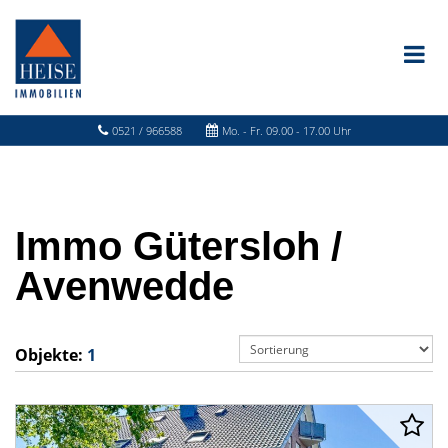
0521 / 966588
Mo. - Fr. 09.00 - 17.00 Uhr
Immo Gütersloh /
Avenwedde
Objekte:
1