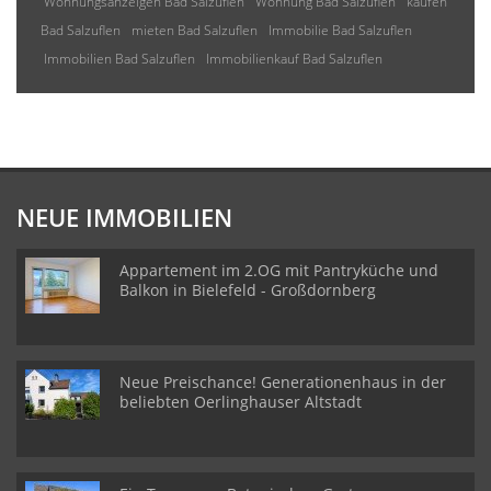
Wohnungsanzeigen Bad Salzuflen
Wohnung Bad Salzuflen
kaufen
Bad Salzuflen
mieten Bad Salzuflen
Immobilie Bad Salzuflen
Immobilien Bad Salzuflen
Immobilienkauf Bad Salzuflen
NEUE IMMOBILIEN
Appartement im 2.OG mit Pantryküche und
Balkon in Bielefeld - Großdornberg
Neue Preischance! Generationenhaus in der
beliebten Oerlinghauser Altstadt