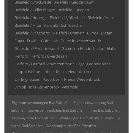
Bielefeld / Brackwede
Bielefeld / Gadderbaum
Bielefeld / Gellershagen
Bielefeld / Heepen
Bielefeld / Hoberge
Bielefeld / Jöllenbeck
Bielefeld / Milse
Bielefeld / Mitte
Bielefeld / Schildesche
Bielefeld / Stieghorst
Bielefeld / Ummeln
Bünde
Dissen
Enger
Erwitte
Gütersloh
Gütersloh / Avenwedde
Gütersloh / Friedrichsdorf
Gütersloh-Friedrichsdorf
Halle
Herford
Herford / Elverdissen
Herford / Herford Schwarzenmoor
Lage
Leopoldhöhe
Leopoldshöhe
Löhne
Melle / Neuenkirchen
Oerlinghausen
Paderborn
Rheda-Wiedenbrück
Schloß Holte-Stukenbrock
Versmold
Eigentumswohnungen Bad Salzuflen
Eigentumswohnung Bad
Salzuflen
Gewerbeimmobilien Bad Salzuflen
Immo Bad Salzuflen
Mietangebote Bad Salzuflen
Wohnungen Bad Salzuflen
Wohnung
suche Bad Salzuflen
Wohnungssuche Bad Salzuflen