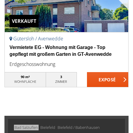
VERKAUFT
Gütersloh / Avenwedde
Vermietete EG - Wohnung mit Garage - Top
gepflegt mit großem Garten in GT-Avenwedde
Erdgeschosswohnung
90 m²
3
WOHNFLÄCHE
ZIMMER
Bad Salzuflen
Bielefeld
Bielefeld / Babenhausen