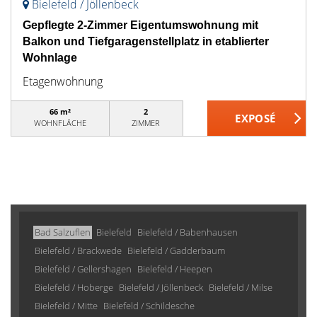
Bielefeld / Jöllenbeck
Gepflegte 2-Zimmer Eigentumswohnung mit
Balkon und Tiefgaragenstellplatz in etablierter
Wohnlage
Etagenwohnung
66 m²
2
WOHNFLÄCHE
ZIMMER
Bad Salzuflen
Bielefeld
Bielefeld / Babenhausen
Bielefeld / Brackwede
Bielefeld / Gadderbaum
Bielefeld / Gellershagen
Bielefeld / Heepen
Bielefeld / Hoberge
Bielefeld / Jöllenbeck
Bielefeld / Milse
Bielefeld / Mitte
Bielefeld / Schildesche