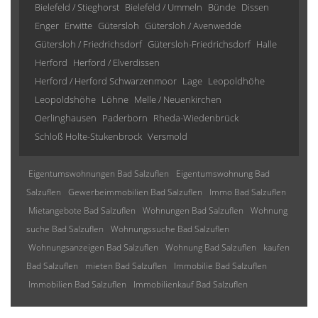
Bielefeld / Stieghorst
Bielefeld / Ummeln
Bünde
Dissen
Enger
Erwitte
Gütersloh
Gütersloh / Avenwedde
Gütersloh / Friedrichsdorf
Gütersloh-Friedrichsdorf
Halle
Herford
Herford / Elverdissen
Herford / Herford Schwarzenmoor
Lage
Leopoldhöhe
Leopoldshöhe
Löhne
Melle / Neuenkirchen
Oerlinghausen
Paderborn
Rheda-Wiedenbrück
Schloß Holte-Stukenbrock
Versmold
Eigentumswohnungen Bad Salzuflen
Eigentumswohnung Bad
Salzuflen
Gewerbeimmobilien Bad Salzuflen
Immo Bad Salzuflen
Mietangebote Bad Salzuflen
Wohnungen Bad Salzuflen
Wohnung
suche Bad Salzuflen
Wohnungssuche Bad Salzuflen
Wohnungsanzeigen Bad Salzuflen
Wohnung Bad Salzuflen
kaufen
Bad Salzuflen
mieten Bad Salzuflen
Immobilie Bad Salzuflen
Immobilien Bad Salzuflen
Immobilienkauf Bad Salzuflen