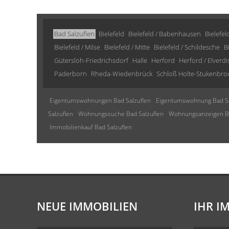
Bad Salzuflen
Bielefeld
Bielefeld / Babenhausen
Bielefel
Bielefeld / Milse
Bielefeld / Mitte
Bielefeld / Schildesche
B
Gütersloh-Friedrichsdorf
Halle
Herford
Herford / Elverd
Paderborn
Rheda-Wiedenbrück
Schloß Holte-Stukenbro
Eigentumswohnungen Bad Salzuflen
Eigentumswohnung Bad Sa
Salzuflen
Wohnungssuche Bad Salzuflen
Wohnungsanzeigen Ba
Immobilienkauf Bad Salzuflen
NEUE IMMOBILIEN
IHR I