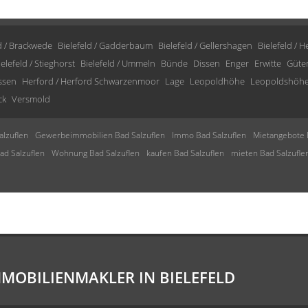
d / Brackwede
Bielefeld / Gadderbaum
Bielefeld / Gellershagen
Bielefeld / 
ielefeld / Stieghorst
Bielefeld / Ummeln
Bünde
Dissen
Enger
Erwitte
Güte
issen
Herford / Herford Schwarzenmoor
Lage
Leopoldhöhe
Leopoldshöh
ck
Versmold
lzuflen
Gewerbeimmobilien Bad Salzuflen
Immo Bad Salzuflen
Mietangebote 
d Salzuflen
Wohnung Bad Salzuflen
kaufen Bad Salzuflen
mieten Bad Salzufle
MMOBILIENMAKLER IN BIELEFELD