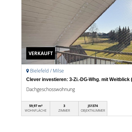
VERKAUFT
Bielefeld / Milse
Clever investieren: 3-Zi.-DG-Whg. mit Weitblick (B
Dachgeschosswohnung
59,97 m²
3
JS1374
WOHNFLÄCHE
ZIMMER
OBJEKTNUMMER