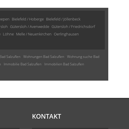
Heepen
Bielefeld / Hoberge
Bielefeld / Jöllenbeck
rsloh
Gütersloh / Avenwedde
Gütersloh / Friedrichsdorf
e
Löhne
Melle / Neuenkirchen
Oerlinghausen
Bad Salzuflen
Wohnungen Bad Salzuflen
Wohnung suche Bad
n
Immobilie Bad Salzuflen
Immobilien Bad Salzuflen
KONTAKT