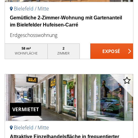
Bielefeld / Mitte
Gemütliche 2-Zimmer-Wohnung mit Gartenanteil
im Bielefelder Hufeisen-Carré
Erdgeschosswohnung
58 m²
2
WOHNFLÄCHE
ZIMMER
VERMIETET
Bielefeld / Mitte
Attraktive Einzelhandelsfläche in frequentierter