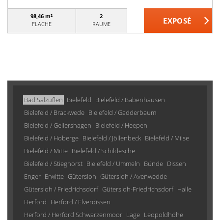
98,46 m²
2
FLÄCHE
RÄUME
Bad Salzuflen
Bielefeld
Bielefeld / Babenhausen
Bielefeld / Brackwede
Bielefeld / Gadderbaum
Bielefeld / Gellershagen
Bielefeld / Heepen
Bielefeld / Hoberge
Bielefeld / Jöllenbeck
Bielefeld / Milse
Bielefeld / Mitte
Bielefeld / Schildesche
Bielefeld / Stieghorst
Bielefeld / Ummeln
Bünde
Dissen
Enger
Erwitte
Gütersloh
Gütersloh / Avenwedde
Gütersloh / Friedrichsdorf
Gütersloh-Friedrichsdorf
Halle
Herford
Herford / Elverdissen
Herford / Herford Schwarzenmoor
Lage
Leopoldhöhe