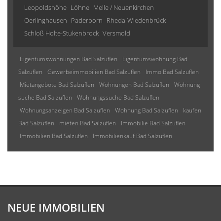
Leopoldshöhe
Löhne
Melle / Neuenkirchen
Oerlinghausen
Paderborn
Rheda-Wiedenbrück
Schloß Holte-Stukenbrock
Versmold
Eigentumswohnungen Bad Salzuflen
Eigentumswohnung Bad
Salzuflen
Gewerbeimmobilien Bad Salzuflen
Immo Bad Salzuflen
Mietangebote Bad Salzuflen
Wohnungen Bad Salzuflen
Wohnung
suche Bad Salzuflen
Wohnungssuche Bad Salzuflen
Wohnungsanzeigen Bad Salzuflen
Wohnung Bad Salzuflen
kaufen
Bad Salzuflen
mieten Bad Salzuflen
Immobilie Bad Salzuflen
Immobilien Bad Salzuflen
Immobilienkauf Bad Salzuflen
NEUE IMMOBILIEN